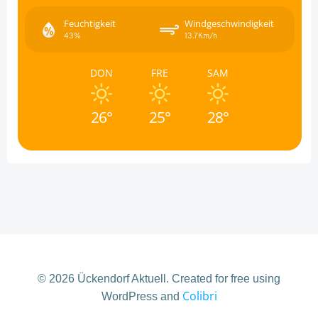
Feuchtigkeit
Windgeschwindigkeit
43%
13.7Km/h
DON
FRE
SAM
26°
25°
28°
© 2026 Ückendorf Aktuell. Created for free using
Colibri
WordPress and