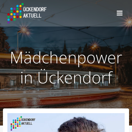
Zum
Inhalt
springen
Mädchenpower
in Ückendorf