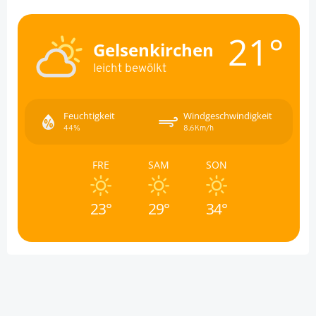
21°
Gelsenkirchen
leicht bewölkt
Feuchtigkeit
Windgeschwindigkeit
44%
8.6Km/h
FRE
SAM
SON
23°
29°
34°