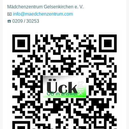
Mädchenzentrum Gelsenkirchen e. V.
📧
info@maedchenzentrum.com
☎️ 0209 / 30253