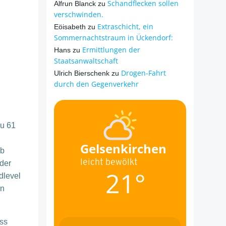
Schandflecken sollen
Alfrun Blanck
zu
verschwinden.
Extraschicht, ein
Eöisabeth
zu
Sommernachtstraum in Ückendorf:
Ermittlungen der
Hans
zu
Staatsanwaltschaft
Drogen-Fahrt
Ulrich Bierschenk
zu
durch den Gegenverkehr
u 61
Gelsenkirchen
lb
leicht bewölkt
der
21°
dlevel
en
ss