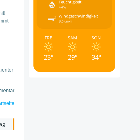
Feuchtigkeit
44%
it!
Windgeschwindigkeit
immt
8.6Km/h
FRE
SAM
SON
23°
29°
34°
ienter
mmentar
rtseite
rag