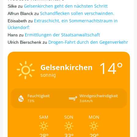
Gelsenkirchen geht den nächsten Schritt
Silke
zu
Schandflecken sollen verschwinden.
Alfrun Blanck
zu
Extraschicht, ein Sommernachtstraum in
Eöisabeth
zu
Ückendorf:
Ermittlungen der Staatsanwaltschaft
Hans
zu
Drogen-Fahrt durch den Gegenverkehr
Ulrich Bierschenk
zu
14°
Gelsenkirchen
sonnig
Feuchtigkeit
Windgeschwindigkeit
73%
3.6Km/h
SAM
SON
MON
28°
33°
29°