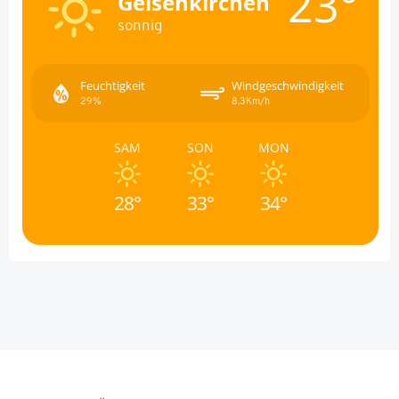
23°
Gelsenkirchen
sonnig
Feuchtigkeit
Windgeschwindigkeit
29%
8.3Km/h
SAM
SON
MON
28°
33°
34°