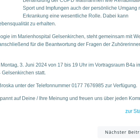
Behandlung der COPD Maßnahmen wie Rehabilitati
Sport und Impfungen auch der persönliche Umgang m
Erkrankung eine wesentliche Rolle. Dabei kann
ebensqualität zu erhalten.
mologie im Marienhospital Gelsenkirchen, steht gemeinsam mit W
 anschließend für die Beantwortung der Fragen der Zuhörerinne
m Montag, 3. Juni 2024 von 17 bis 19 Uhr im Vortragsraum B4a i
 Gelsenkirchen statt.
 Broska unter der Telefonnummer 0177 7676985 zur Verfügung.
spannt auf Deine / Ihre Meinung und freuen uns über jeden Ko
zur Sta
Post
Nächster Beit