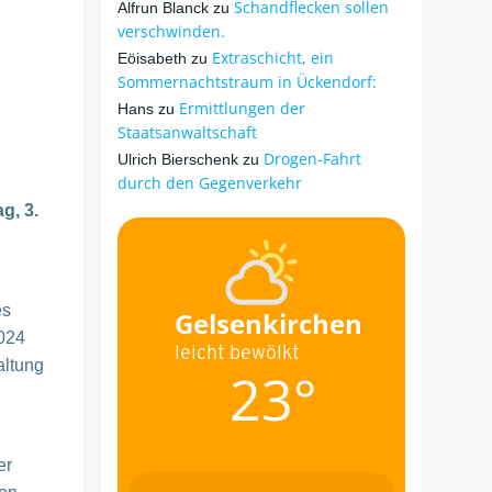
Schandflecken sollen
Alfrun Blanck
zu
verschwinden.
Extraschicht, ein
Eöisabeth
zu
Sommernachtstraum in Ückendorf:
Ermittlungen der
Hans
zu
Staatsanwaltschaft
Drogen-Fahrt
Ulrich Bierschenk
zu
durch den Gegenverkehr
g, 3.
es
Gelsenkirchen
2024
leicht bewölkt
altung
23°
er