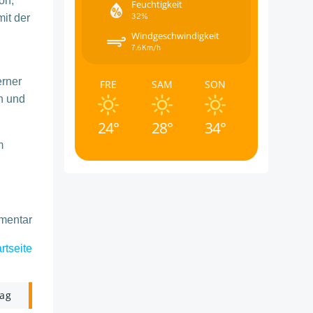
on,
Feuchtigkeit
32%
it der
Windgeschwindigkeit
7.6Km/h
erner
FRE
SAM
SON
n und
24°
28°
34°
m
mmentar
rtseite
rag