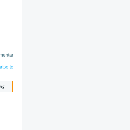
mmentar
rtseite
rag