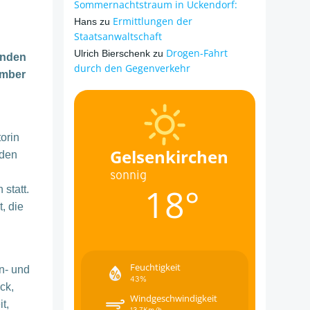
Sommernachtstraum in Ückendorf:
Ermittlungen der
Hans
zu
Staatsanwaltschaft
Drogen-Fahrt
Ulrich Bierschenk
zu
inden
durch den Gegenverkehr
ember
orin
Gelsenkirchen
 den
sonnig
18°
statt.
, die
Feuchtigkeit
n- und
43%
ck,
Windgeschwindigkeit
t,