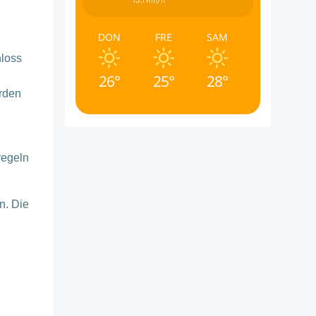
13.7Km/h
DON
FRE
SAM
hloss
26°
25°
28°
erden
regeln
n. Die