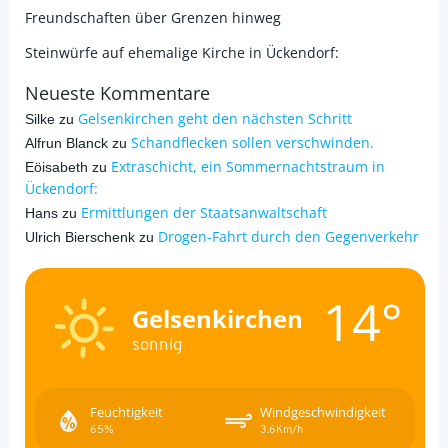
Freundschaften über Grenzen hinweg
Steinwürfe auf ehemalige Kirche in Ückendorf:
Neueste Kommentare
Gelsenkirchen geht den nächsten Schritt
Silke
zu
Schandflecken sollen verschwinden.
Alfrun Blanck
zu
Extraschicht, ein Sommernachtstraum in
Eöisabeth
zu
Ückendorf:
Ermittlungen der Staatsanwaltschaft
Hans
zu
Drogen-Fahrt durch den Gegenverkehr
Ulrich Bierschenk
zu
14°
Gelsenkirchen
sonnig
Feuchtigkeit
Windgeschwindigkeit
65%
3.6Km/h