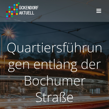
Zum
Inhalt
springen
Quartiersführun
gen entlang der
Bochumer
Straße