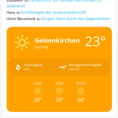
Extraschicht, ein Sommernachtstraum in
Eöisabeth
zu
Ückendorf:
Ermittlungen der Staatsanwaltschaft
Hans
zu
Drogen-Fahrt durch den Gegenverkehr
Ulrich Bierschenk
zu
23°
Gelsenkirchen
sonnig
Feuchtigkeit
Windgeschwindigkeit
29%
8.3Km/h
SAM
SON
MON
28°
33°
34°