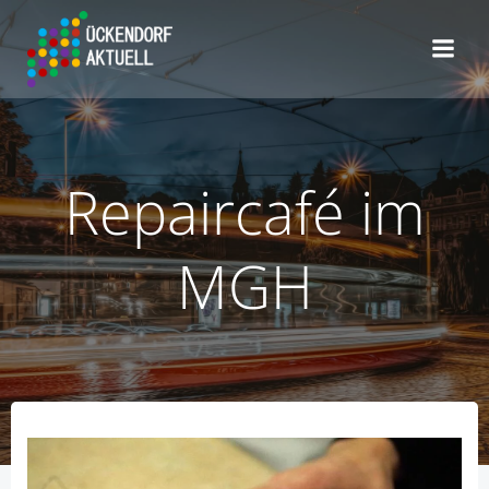
Zum
Inhalt
springen
Repaircafé im
MGH