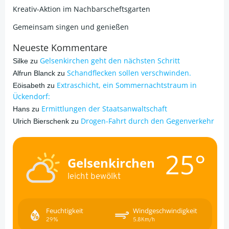
Kreativ-Aktion im Nachbarscheftsgarten
Gemeinsam singen und genießen
Neueste Kommentare
Gelsenkirchen geht den nächsten Schritt
Silke
zu
Schandflecken sollen verschwinden.
Alfrun Blanck
zu
Extraschicht, ein Sommernachtstraum in
Eöisabeth
zu
Ückendorf:
Ermittlungen der Staatsanwaltschaft
Hans
zu
Drogen-Fahrt durch den Gegenverkehr
Ulrich Bierschenk
zu
25°
Gelsenkirchen
leicht bewölkt
Feuchtigkeit
Windgeschwindigkeit
29%
5.8Km/h