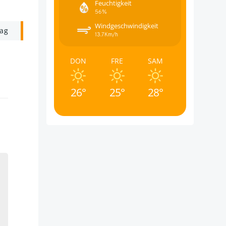
Feuchtigkeit
56%
Windgeschwindigkeit
rag
13.7Km/h
DON
FRE
SAM
26°
25°
28°