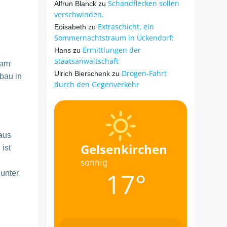
Schandflecken sollen
Alfrun Blanck
zu
verschwinden.
Extraschicht, ein
Eöisabeth
zu
Sommernachtstraum in Ückendorf:
Ermittlungen der
Hans
zu
Staatsanwaltschaft
 am
Drogen-Fahrt
Ulrich Bierschenk
zu
bau in
durch den Gegenverkehr
aus
Gelsenkirchen
ist
sonnig
17°
 unter