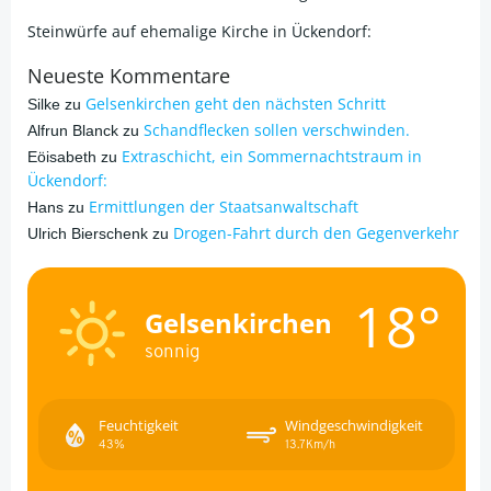
Steinwürfe auf ehemalige Kirche in Ückendorf:
Neueste Kommentare
Gelsenkirchen geht den nächsten Schritt
Silke
zu
Schandflecken sollen verschwinden.
Alfrun Blanck
zu
Extraschicht, ein Sommernachtstraum in
Eöisabeth
zu
Ückendorf:
Ermittlungen der Staatsanwaltschaft
Hans
zu
Drogen-Fahrt durch den Gegenverkehr
Ulrich Bierschenk
zu
18°
Gelsenkirchen
sonnig
Feuchtigkeit
Windgeschwindigkeit
43%
13.7Km/h