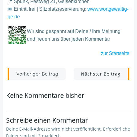
📍 Spunk, Festweg 21, Gelsenkirchen
🎟 Eintritt frei | Sitzplatzreservierung:
www.wortgewaltig-
ge.de
Wir sind gespannt auf Deine / Ihre Meinung
und freuen uns über jeden Kommentar
zur
Startseite
Post
Post
Nächster Beitrag
Vorheriger Beitrag
navigation
navigation
Keine Kommentare bisher
Schreibe einen Kommentar
Deine E-Mail-Adresse wird nicht veröffentlicht.
Erforderliche
Felder sind mit
*
markiert