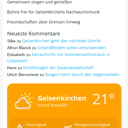
Gemeinsam singen und genießen
Bühne frei für Gelsenkirchens Nachwuchsmusik
Freundschaften über Grenzen hinweg
Neueste Kommentare
Gelsenkirchen geht den nächsten Schritt
Silke
zu
Schandflecken sollen verschwinden.
Alfrun Blanck
zu
Extraschicht, ein Sommernachtstraum in
Eöisabeth
zu
Ückendorf:
Ermittlungen der Staatsanwaltschaft
Hans
zu
Drogen-Fahrt durch den Gegenverkehr
Ulrich Bierschenk
zu
21°
Gelsenkirchen
leicht bewölkt
Feuchtigkeit
Windgeschwindigkeit