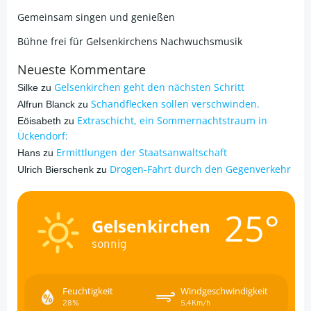
Gemeinsam singen und genießen
Bühne frei für Gelsenkirchens Nachwuchsmusik
Neueste Kommentare
Gelsenkirchen geht den nächsten Schritt
Silke
zu
Schandflecken sollen verschwinden.
Alfrun Blanck
zu
Extraschicht, ein Sommernachtstraum in
Eöisabeth
zu
Ückendorf:
Ermittlungen der Staatsanwaltschaft
Hans
zu
Drogen-Fahrt durch den Gegenverkehr
Ulrich Bierschenk
zu
25°
Gelsenkirchen
sonnig
Feuchtigkeit
Windgeschwindigkeit
28%
5.4Km/h