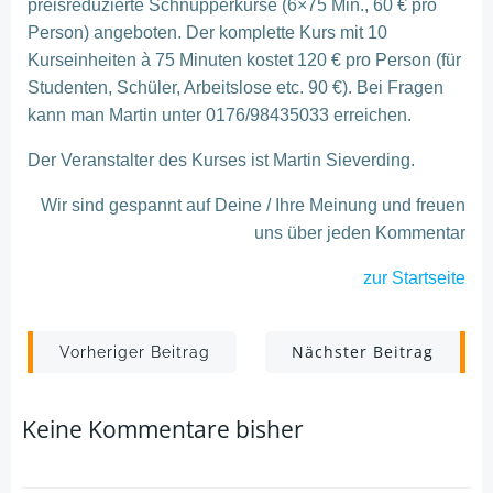
preisreduzierte Schnupperkurse (6×75 Min., 60 € pro
Person) angeboten. Der komplette Kurs mit 10
Kurseinheiten à 75 Minuten kostet 120 € pro Person (für
Studenten, Schüler, Arbeitslose etc. 90 €). Bei Fragen
kann man Martin unter 0176/98435033 erreichen.
Der Veranstalter des Kurses ist Martin Sieverding.
Wir sind gespannt auf Deine / Ihre Meinung und freuen
uns über jeden Kommentar
zur Startseite
Post
Post
Nächster Beitrag
Vorheriger Beitrag
navigation
navigation
Keine Kommentare bisher