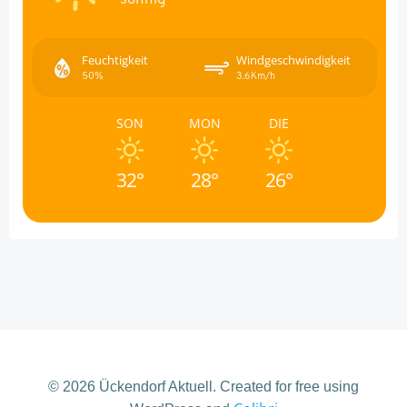
Feuchtigkeit
Windgeschwindigkeit
50%
3.6Km/h
SON
MON
DIE
32°
28°
26°
© 2026 Ückendorf Aktuell. Created for free using