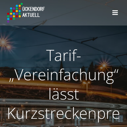
Zum
Inhalt
springen
Tarif-
„Vereinfachung“
lässt
Kurzstreckenpre