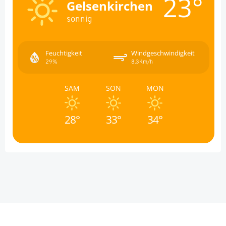
23°
Gelsenkirchen
sonnig
Feuchtigkeit
Windgeschwindigkeit
29%
8.3Km/h
SAM
SON
MON
28°
33°
34°