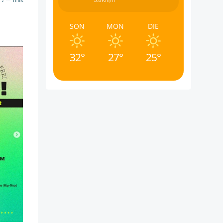
5.8Km/h
SON
MON
DIE
32°
27°
25°