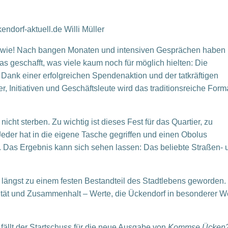
ndorf-aktuell.de Willi Müller
 wie! Nach bangen Monaten und intensiven Gesprächen haben
 geschafft, was viele kaum noch für möglich hielten: Die
 Dank einer erfolgreichen Spendenaktion und der tatkräftigen
, Initiativen und Geschäftsleute wird das traditionsreiche Form
f nicht sterben. Zu wichtig ist dieses Fest für das Quartier, zu
Jeder hat in die eigene Tasche gegriffen und einen Obolus
. Das Ergebnis kann sich sehen lassen: Das beliebte Straßen- 
st längst zu einem festen Bestandteil des Stadtlebens geworden.
vität und Zusammenhalt – Werte, die Ückendorf in besonderer W
fällt der Startschuss für die neue Ausgabe von
Kommse Ücken?