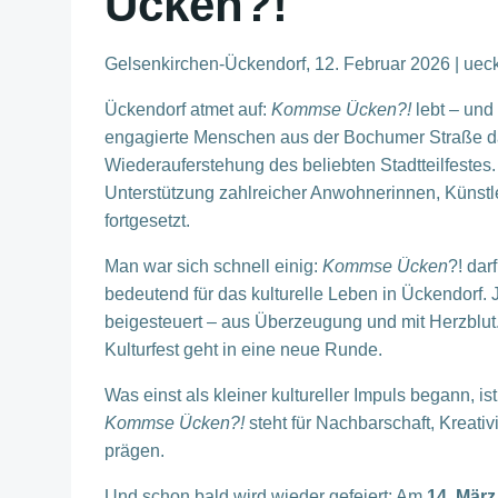
Ücken?!
Gelsenkirchen-Ückendorf, 12. Februar 2026 | uecke
Ückendorf atmet auf:
Kommse Ücken?!
lebt – und
engagierte Menschen aus der Bochumer Straße das
Wiederauferstehung des beliebten Stadtteilfestes.
Unterstützung zahlreicher Anwohnerinnen, Künstler
fortgesetzt.
Man war sich schnell einig:
Kommse Ücken
?! dar
bedeutend für das kulturelle Leben in Ückendorf. 
beigesteuert – aus Überzeugung und mit Herzblut
Kulturfest geht in eine neue Runde.
Was einst als kleiner kultureller Impuls begann, i
Kommse Ücken?!
steht für Nachbarschaft, Kreati
prägen.
Und schon bald wird wieder gefeiert: Am
14. März