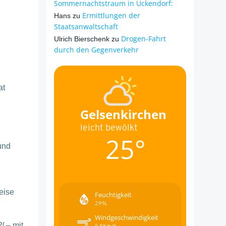
Sommernachtstraum in Ückendorf:
Ermittlungen der
Hans
zu
Staatsanwaltschaft
Drogen-Fahrt
Ulrich Bierschenk
zu
durch den Gegenverkehr
at
Gelsenkirchen
leicht bewölkt
25°
und
eise
Feuchtigkeit
29%
Windgeschwindigkeit
!
– mit