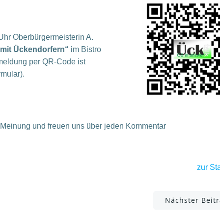
Uhr Oberbürgermeisterin A.
mit Ückendorfern“
im Bistro
meldung per QR-Code ist
mular).
re Meinung und freuen uns über jeden Kommentar
zur
Sta
Post
Nächster Beit