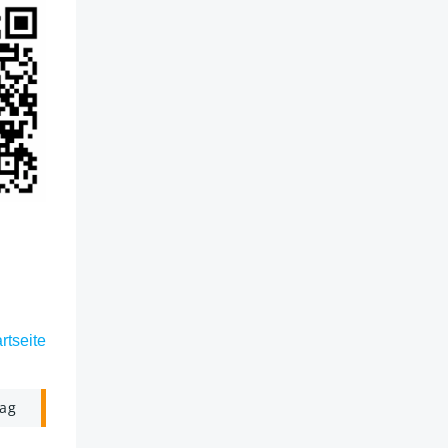
rtseite
rag