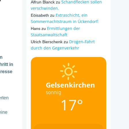
Schandflecken sollen
Alfrun Blanck
zu
verschwinden.
Extraschicht, ein
Eöisabeth
zu
Sommernachtstraum in Ückendorf:
Ermittlungen der
Hans
zu
Staatsanwaltschaft
Drogen-Fahrt
Ulrich Bierschenk
zu
durch den Gegenverkehr
in
ritt in
dresse
Gelsenkirchen
sonnig
17°
erten
eine