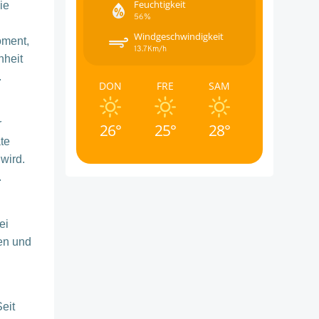
Feuchtigkeit
ie
56%
Windgeschwindigkeit
oment,
13.7Km/h
nheit
.
DON
FRE
SAM
r
26°
25°
28°
te
wird.
.
ei
en und
eit