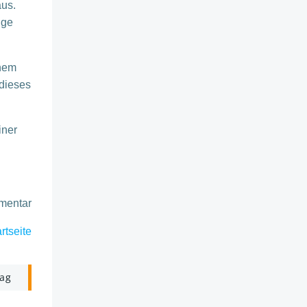
aus.
ige
inem
 dieses
iner
mmentar
rtseite
rag