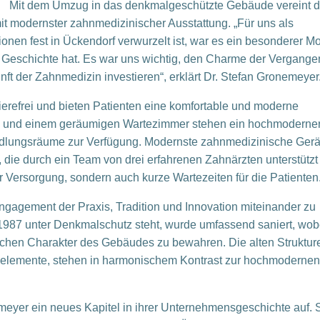
Mit dem Umzug in das denkmalgeschützte Gebäude vereint d
it modernster zahnmedizinischer Ausstattung. „Für uns als
nen fest in Ückendorf verwurzelt ist, war es ein besonderer M
 Geschichte hat. Es war uns wichtig, den Charme der Vergange
nft der Zahnmedizin investieren“, erklärt Dr. Stefan Gronemeyer
erefrei und bieten Patienten eine komfortable und moderne
und einem geräumigen Wartezimmer stehen ein hochmoderne
ndlungsräume zur Verfügung. Modernste zahnmedizinische Gerä
, die durch ein Team von drei erfahrenen Zahnärzten unterstützt 
er Versorgung, sondern auch kurze Wartezeiten für die Patienten
ngagement der Praxis, Tradition und Innovation miteinander zu
 1987 unter Denkmalschutz steht, wurde umfassend saniert, wob
ischen Charakter des Gebäudes zu bewahren. Die alten Struktur
nelemente, stehen in harmonischem Kontrast zur hochmodernen
eyer ein neues Kapitel in ihrer Unternehmensgeschichte auf. S