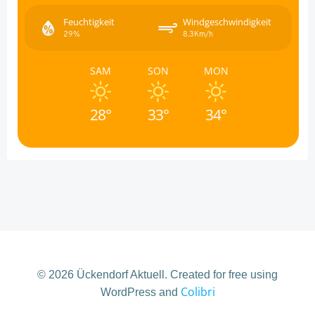
Feuchtigkeit
Windgeschwindigkeit
29%
8.3Km/h
SAM
SON
MON
28°
33°
34°
© 2026 Ückendorf Aktuell. Created for free using
Colibri
WordPress and