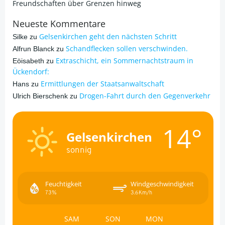
Freundschaften über Grenzen hinweg
Neueste Kommentare
Gelsenkirchen geht den nächsten Schritt
Silke
zu
Schandflecken sollen verschwinden.
Alfrun Blanck
zu
Extraschicht, ein Sommernachtstraum in
Eöisabeth
zu
Ückendorf:
Ermittlungen der Staatsanwaltschaft
Hans
zu
Drogen-Fahrt durch den Gegenverkehr
Ulrich Bierschenk
zu
14°
Gelsenkirchen
sonnig
Feuchtigkeit
Windgeschwindigkeit
73%
3.6Km/h
SAM
SON
MON