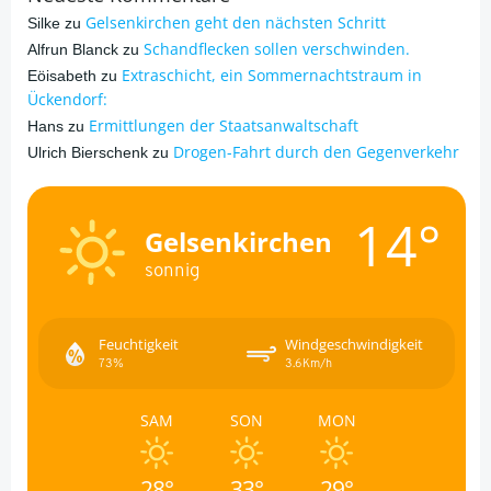
Gelsenkirchen geht den nächsten Schritt
Silke
zu
Schandflecken sollen verschwinden.
Alfrun Blanck
zu
Extraschicht, ein Sommernachtstraum in
Eöisabeth
zu
Ückendorf:
Ermittlungen der Staatsanwaltschaft
Hans
zu
Drogen-Fahrt durch den Gegenverkehr
Ulrich Bierschenk
zu
14°
Gelsenkirchen
sonnig
Feuchtigkeit
Windgeschwindigkeit
73%
3.6Km/h
SAM
SON
MON
28°
33°
29°