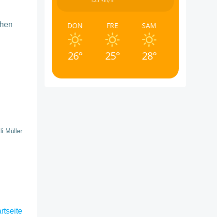
13.7Km/h
ohen
DON
FRE
SAM
26°
25°
28°
li Müller
rtseite