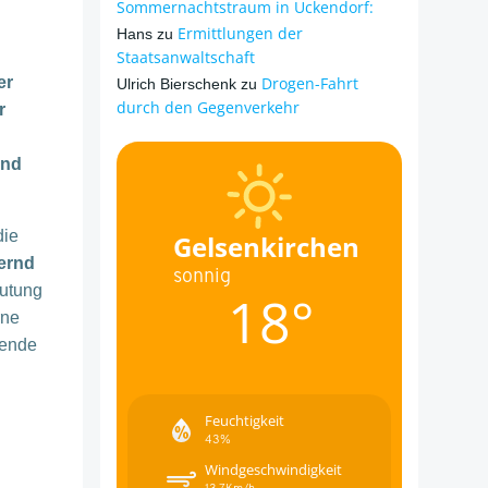
Sommernachtstraum in Ückendorf:
Ermittlungen der
Hans
zu
Staatsanwaltschaft
er
Drogen-Fahrt
Ulrich Bierschenk
zu
durch den Gegenverkehr
r
und
die
Gelsenkirchen
Bernd
sonnig
eutung
18°
rne
hende
Feuchtigkeit
43%
Windgeschwindigkeit