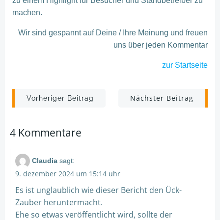
zu einem Highlight für Besucher und Standbetreiber zu
machen.
Wir sind gespannt auf Deine / Ihre Meinung und freuen
uns über jeden Kommentar
zur Startseite
Post
Post
Nächster Beitrag
Vorheriger Beitrag
navigation
navigation
4 Kommentare
Claudia
sagt:
9. dezember 2024 um 15:14 uhr
Es ist unglaublich wie dieser Bericht den Ück-
Zauber heruntermacht.
Ehe so etwas veröffentlicht wird, sollte der