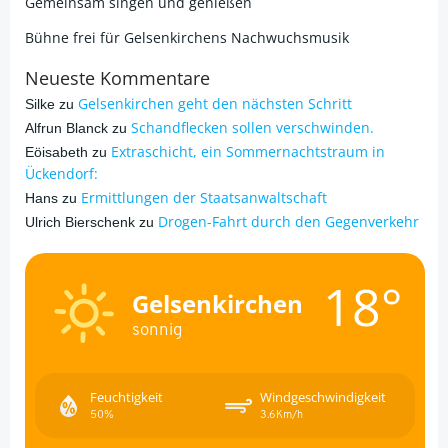
Gemeinsam singen und genießen
Bühne frei für Gelsenkirchens Nachwuchsmusik
Neueste Kommentare
Gelsenkirchen geht den nächsten Schritt
Silke
zu
Schandflecken sollen verschwinden.
Alfrun Blanck
zu
Extraschicht, ein Sommernachtstraum in
Eöisabeth
zu
Ückendorf:
Ermittlungen der Staatsanwaltschaft
Hans
zu
Drogen-Fahrt durch den Gegenverkehr
Ulrich Bierschenk
zu
18°
Gelsenkirchen
sonnig
Feuchtigkeit
Windgeschwindigkeit
50%
3.6Km/h