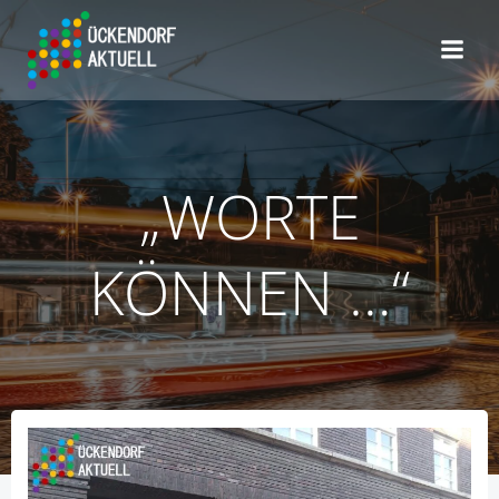
Zum
Inhalt
springen
„WORTE
KÖNNEN …“