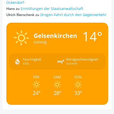
Ückendorf:
Ermittlungen der Staatsanwaltschaft
Hans
zu
Drogen-Fahrt durch den Gegenverkehr
Ulrich Bierschenk
zu
14°
Gelsenkirchen
sonnig
Feuchtigkeit
Windgeschwindigkeit
65%
3.6Km/h
FRE
SAM
SON
24°
28°
33°