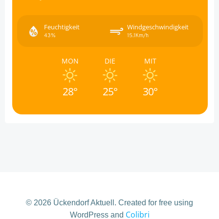
Feuchtigkeit
Windgeschwindigkeit
43%
15.1Km/h
MON
DIE
MIT
28°
25°
30°
© 2026 Ückendorf Aktuell. Created for free using
Colibri
WordPress and