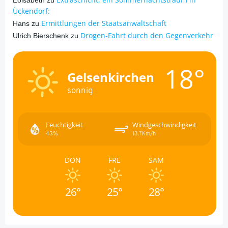
Eöisabeth
zu
Ückendorf:
Ermittlungen der Staatsanwaltschaft
Hans
zu
Drogen-Fahrt durch den Gegenverkehr
Ulrich Bierschenk
zu
18°
Gelsenkirchen
sonnig
Feuchtigkeit
Windgeschwindigkeit
43%
13.7Km/h
DON
FRE
SAM
26°
25°
28°