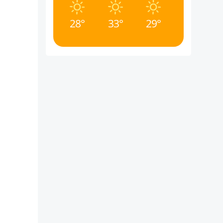
28°
33°
29°