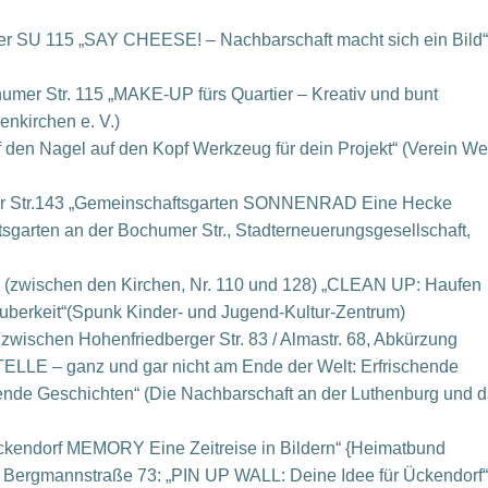
mer SU 115 „SAY CHEESE! – Nachbarschaft macht sich ein Bild“
chumer Str. 115 „MAKE-UP fürs Quartier – Kreativ und bunt
enkirchen e. V.)
ff den Nagel auf den Kopf Werkzeug für dein Projekt“ (Verein We
mer Str.143 „Gemeinschaftsgarten SONNENRAD Eine Hecke
garten an der Bochumer Str., Stadterneuerungsgesellschaft,
tr. (zwischen den Kirchen, Nr. 110 und 128) „CLEAN UP: Haufen
uberkeit“(Spunk Kinder- und Jugend-Kultur-Zentrum)
 zwischen Hohenfriedberger Str. 83 / Almastr. 68, Abkürzung
LE – ganz und gar nicht am Ende der Welt: Erfrischende
nde Geschichten“ (Die Nachbarschaft an der Luthenburg und 
Ückendorf MEMORY Eine Zeitreise in Bildern“ {Heimatbund
 Ü, Bergmannstraße 73: „PIN UP WALL: Deine Idee für Ückendorf“