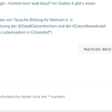
jagd – Kommt noch watt drauf? An Station 6 gibt’s einen
ten von Tausche Bildung für Wohnen e. V.
stützung der @StadtGelsenkirchen und der #Zukunftswerkstatt
e Lebensadern in Ückendorf“)
Post
Nächster Beit
navigation
rforderliche Felder sind mit
*
markiert