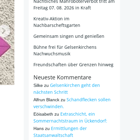
Nächtliches Mähroboterverbot tritt am
Freitag 07. 08. 2026 in Kraft
Kreativ-Aktion im
Nachbarscheftsgarten
Gemeinsam singen und genießen
Bühne frei für Gelsenkirchens
Nachwuchsmusik
Freundschaften über Grenzen hinweg
Neueste Kommentare
Gelsenkirchen geht den
Silke
zu
nächsten Schritt
Schandflecken sollen
Alfrun Blanck
zu
verschwinden.
Extraschicht, ein
Eöisabeth
zu
Sommernachtstraum in Ückendorf:
Ermittlungen der
Hans
zu
Staatsanwaltschaft