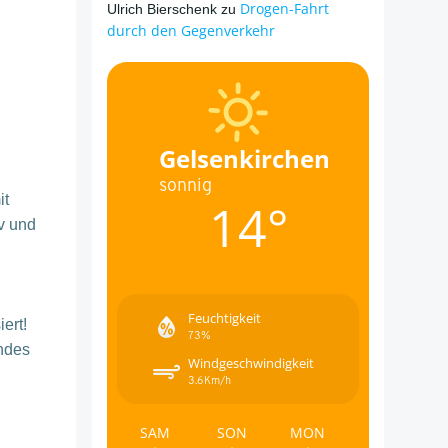
Drogen-Fahrt
Ulrich Bierschenk
zu
durch den Gegenverkehr
Gelsenkirchen
sonnig
it
14°
v und
Feuchtigkeit
ert!
73%
ndes
Windgeschwindigkeit
3.6Km/h
SAM
SON
MON