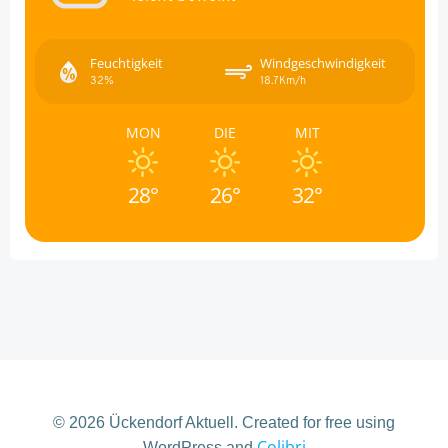
Feuchtigkeit
Windgeschwindigkeit
32%
18.7Km/h
MON
DIE
MIT
28°
26°
32°
© 2026 Ückendorf Aktuell. Created for free using
Colibri
WordPress and