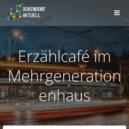
Zum
Inhalt
springen
Erzählcafé im
Mehrgeneration
enhaus