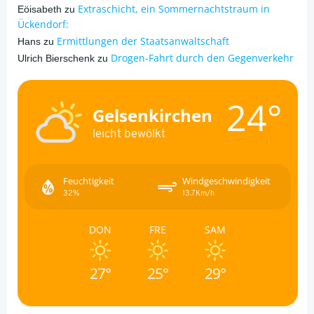
Extraschicht, ein Sommernachtstraum in
Eöisabeth
zu
Ückendorf:
Ermittlungen der Staatsanwaltschaft
Hans
zu
Drogen-Fahrt durch den Gegenverkehr
Ulrich Bierschenk
zu
24°
Gelsenkirchen
leicht bewölkt
Feuchtigkeit
Windgeschwindigkeit
32%
13.7Km/h
DON
FRE
SAM
27°
25°
29°