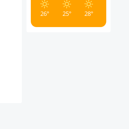
26°
25°
28°