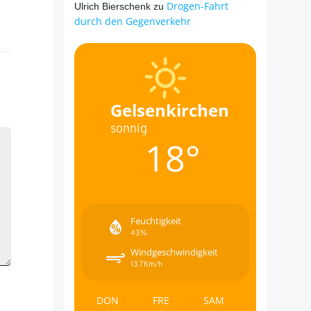
Drogen-Fahrt
Ulrich Bierschenk
zu
durch den Gegenverkehr
Gelsenkirchen
sonnig
18°
Feuchtigkeit
43%
Windgeschwindigkeit
13.7Km/h
DON
FRE
SAM