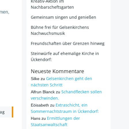
Kreativ-Aktion im
Nachbarscheftsgarten
hmen,
Gemeinsam singen und genießen
Bühne frei für Gelsenkirchens
Nachwuchsmusik
Freundschaften über Grenzen hinweg
Steinwürfe auf ehemalige Kirche in
Ückendorf:
Neueste Kommentare
Gelsenkirchen geht den
Silke
zu
nächsten Schritt
Schandflecken sollen
Alfrun Blanck
zu
verschwinden.
Extraschicht, ein
Eöisabeth
zu
Sommernachtstraum in Ückendorf:
rag
Ermittlungen der
Hans
zu
Staatsanwaltschaft