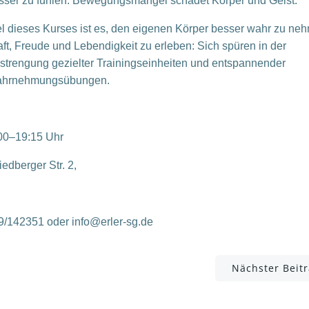
sser zu fühlen. Bewegungsmangel schadet Körper und Geist.
el dieses Kurses ist es, den eigenen Körper besser wahr zu ne
aft, Freude und Lebendigkeit zu erleben: Sich spüren in der
strengung gezielter Trainingseinheiten und entspannender
hrnehmungsübungen.
0
0–
19:15
Uhr
iedberger
Str. 2,
09/142351
oder info@erler-sg.de
Post
Nächster Beit
navigation