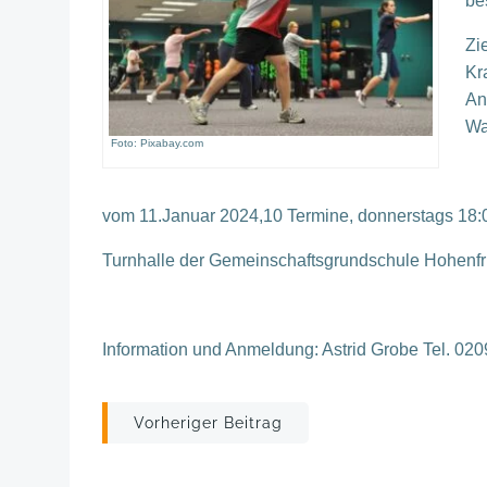
be
Z
i
Kr
An
Wa
Foto: Pixabay.com
vom
11.Januar 2024,10 Termine,
d
onnerstag
s
1
8
:
Turnhalle der Gemeinschaftsgrundschule
Hohenfr
Information
und Anmeldung:
Astrid Grobe Tel. 02
Post
Vorheriger Beitrag
navigation