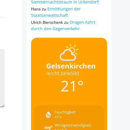
Sommernachtstraum in Ückendorf:
Ermittlungen der
Hans
zu
Staatsanwaltschaft
Drogen-Fahrt
Ulrich Bierschenk
zu
durch den Gegenverkehr
Gelsenkirchen
leicht bewölkt
21°
Feuchtigkeit
44%
Windgeschwindigkeit