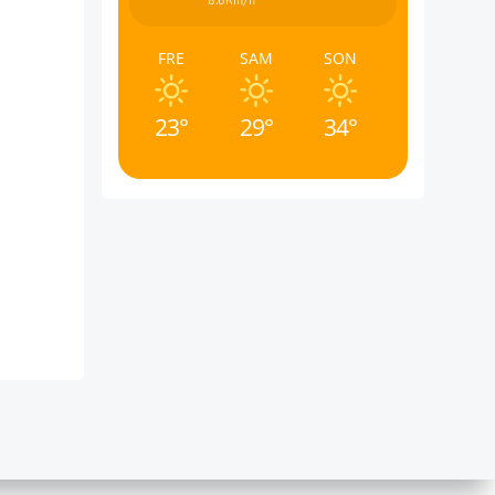
8.6Km/h
FRE
SAM
SON
23°
29°
34°