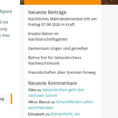
Neueste Beiträge
Migrant
Nächtliches Mähroboterverbot tritt am
d mit
Freitag 07.08 2026 in Kraft
ung.
Kreativ-Aktion im
e ihre
Nachbarscheftsgarten
Gemeinsam singen und genießen
Bühne frei für Gelsenkirchens
Nachwuchsmusik
Freundschaften über Grenzen hinweg
Neueste Kommentare
Gelsenkirchen geht den
Silke
zu
nächsten Schritt
rag
Schandflecken sollen
Alfrun Blanck
zu
verschwinden.
Extraschicht, ein
Eöisabeth
zu