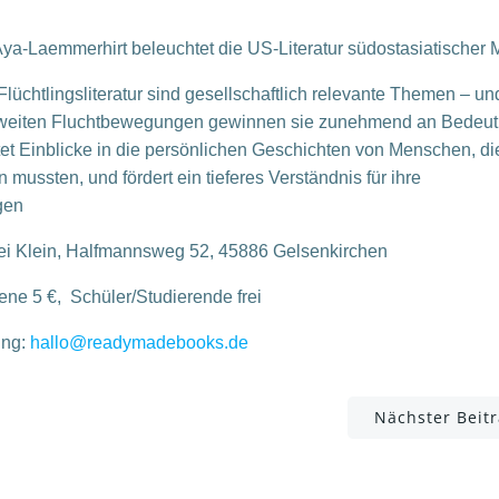
 Aya-Laemmerhirt beleuchtet die US-Literatur südostasiatischer 
Flüchtlingsliteratur sind gesellschaftlich relevante Themen – un
tweiten Fluchtbewegungen gewinnen sie zunehmend an Bedeut
etet Einblicke in die persönlichen Geschichten von Menschen, di
 mussten, und fördert ein tieferes Verständnis für ihre
gen
i Klein, Halfmannsweg 52, 45886 Gelsenkirchen
sene 5 €, Schüler
/Studierende frei
ung:
hallo@readymadebooks.de
Post
Nächster Beit
navigation