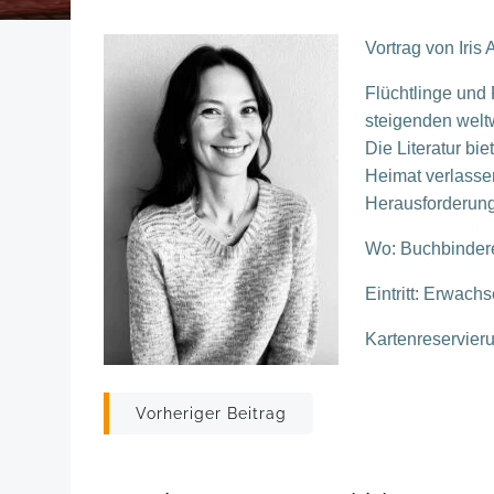
Vortrag von Iris
Flüchtlinge und 
steigenden wel
Die Literatur bi
Heimat verlassen
Herausforderun
Wo: Buchbindere
Eintritt: Erwach
Kartenreservier
Post
Vorheriger Beitrag
navigation