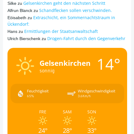
Gelsenkirchen geht den nächsten Schritt
Silke
zu
Schandflecken sollen verschwinden.
Alfrun Blanck
zu
Extraschicht, ein Sommernachtstraum in
Eöisabeth
zu
Ückendorf:
Ermittlungen der Staatsanwaltschaft
Hans
zu
Drogen-Fahrt durch den Gegenverkehr
Ulrich Bierschenk
zu
14°
Gelsenkirchen
sonnig
Feuchtigkeit
Windgeschwindigkeit
65%
3.6Km/h
FRE
SAM
SON
24°
28°
33°