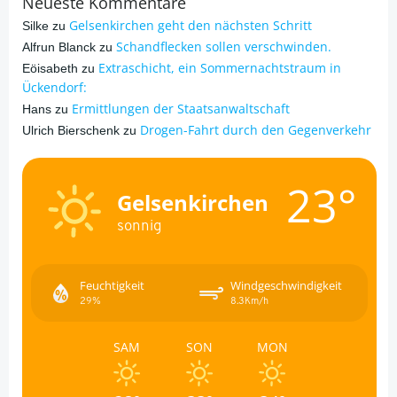
Neueste Kommentare
Gelsenkirchen geht den nächsten Schritt
Silke
zu
Schandflecken sollen verschwinden.
Alfrun Blanck
zu
Extraschicht, ein Sommernachtstraum in
Eöisabeth
zu
Ückendorf:
Ermittlungen der Staatsanwaltschaft
Hans
zu
Drogen-Fahrt durch den Gegenverkehr
Ulrich Bierschenk
zu
23°
Gelsenkirchen
sonnig
Feuchtigkeit
Windgeschwindigkeit
29%
8.3Km/h
SAM
SON
MON