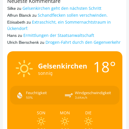
Neueste Kommentare
Gelsenkirchen geht den nächsten Schritt
Silke
zu
Schandflecken sollen verschwinden.
Alfrun Blanck
zu
Extraschicht, ein Sommernachtstraum in
Eöisabeth
zu
Ückendorf:
Ermittlungen der Staatsanwaltschaft
Hans
zu
Drogen-Fahrt durch den Gegenverkehr
Ulrich Bierschenk
zu
18°
Gelsenkirchen
sonnig
Feuchtigkeit
Windgeschwindigkeit
50%
3.6Km/h
SON
MON
DIE