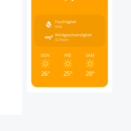
Feuchtigkeit
56%
Windgeschwindigkeit
13.7Km/h
DON
FRE
SAM
26°
25°
28°