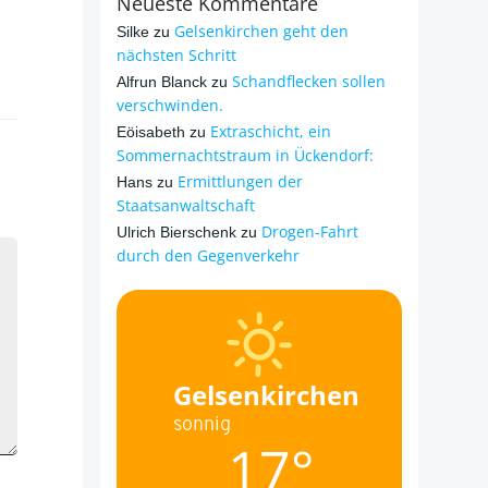
Neueste Kommentare
Gelsenkirchen geht den
Silke
zu
nächsten Schritt
Schandflecken sollen
Alfrun Blanck
zu
verschwinden.
Extraschicht, ein
Eöisabeth
zu
Sommernachtstraum in Ückendorf:
Ermittlungen der
Hans
zu
Staatsanwaltschaft
Drogen-Fahrt
Ulrich Bierschenk
zu
durch den Gegenverkehr
Gelsenkirchen
sonnig
17°