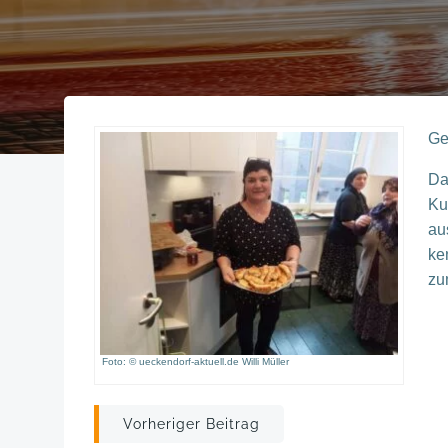
Ge
Da
Ku
au
ke
zu
Foto: © ueckendorf-aktuell.de Willi Müller
Post
Vorheriger Beitrag