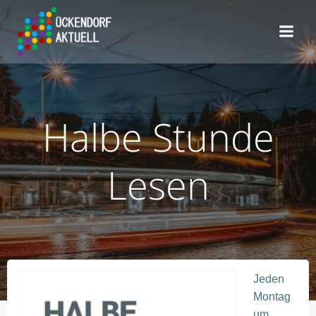
Zum
Inhalt
springen
Halbe Stunde
Lesen
Jeden
Montag
um