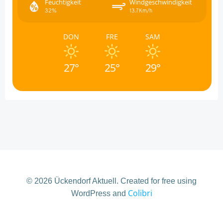
Feuchtigkeit
Windgeschwindigkeit
32%
13.7Km/h
DON
FRE
SAM
27°
25°
29°
© 2026 Ückendorf Aktuell. Created for free using
Colibri
WordPress and