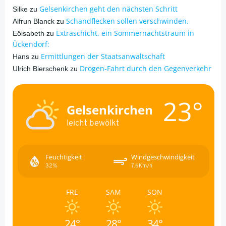
Gelsenkirchen geht den nächsten Schritt
Silke
zu
Schandflecken sollen verschwinden.
Alfrun Blanck
zu
Extraschicht, ein Sommernachtstraum in
Eöisabeth
zu
Ückendorf:
Ermittlungen der Staatsanwaltschaft
Hans
zu
Drogen-Fahrt durch den Gegenverkehr
Ulrich Bierschenk
zu
23°
Gelsenkirchen
leicht bewölkt
Feuchtigkeit
Windgeschwindigkeit
32%
7.6Km/h
FRE
SAM
SON
24°
28°
34°