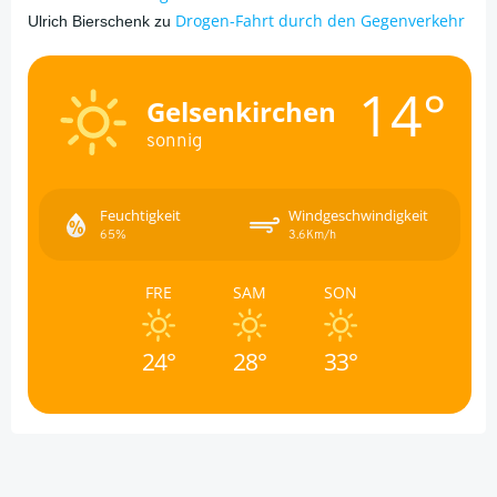
Drogen-Fahrt durch den Gegenverkehr
Ulrich Bierschenk
zu
14°
Gelsenkirchen
sonnig
Feuchtigkeit
Windgeschwindigkeit
65%
3.6Km/h
FRE
SAM
SON
24°
28°
33°