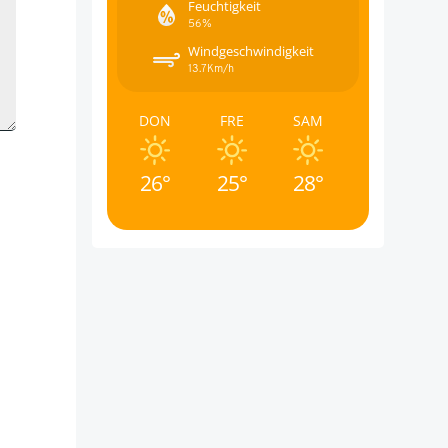
Feuchtigkeit
56%
Windgeschwindigkeit
13.7Km/h
DON
FRE
SAM
26°
25°
28°