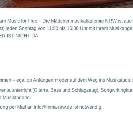
arn Music for Free – Die Mädchenmusikakademie NRW ist auc
ast) jeden Sonntag von 11:00 bis 16:30 Uhr mit ihrem Musikange
ER IST NICHT DA.
mmen – egal ob Anfängerin* oder auf dem Weg ins Musikstudiu
entalunterricht (Gitarre, Bass und Schlagzeug), Songwritingkur
d Musiktheorie.
dung per Mail an info@mma-nrw.de ist notwendig.