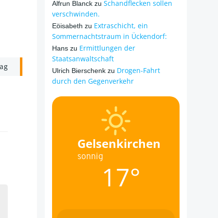
Schandflecken sollen
Alfrun Blanck
zu
verschwinden.
Extraschicht, ein
Eöisabeth
zu
Sommernachtstraum in Ückendorf:
Ermittlungen der
Hans
zu
Staatsanwaltschaft
rag
Drogen-Fahrt
Ulrich Bierschenk
zu
durch den Gegenverkehr
Gelsenkirchen
sonnig
17°