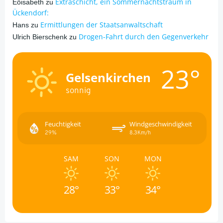
Extraschicht, ein Sommernachtstraum in
Eöisabeth
zu
Ückendorf:
Ermittlungen der Staatsanwaltschaft
Hans
zu
Drogen-Fahrt durch den Gegenverkehr
Ulrich Bierschenk
zu
23°
Gelsenkirchen
sonnig
Feuchtigkeit
Windgeschwindigkeit
29%
8.3Km/h
SAM
SON
MON
28°
33°
34°