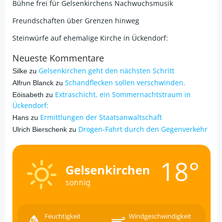
Bühne frei für Gelsenkirchens Nachwuchsmusik
Freundschaften über Grenzen hinweg
Steinwürfe auf ehemalige Kirche in Ückendorf:
Neueste Kommentare
Gelsenkirchen geht den nächsten Schritt
Silke
zu
Schandflecken sollen verschwinden.
Alfrun Blanck
zu
Extraschicht, ein Sommernachtstraum in
Eöisabeth
zu
Ückendorf:
Ermittlungen der Staatsanwaltschaft
Hans
zu
Drogen-Fahrt durch den Gegenverkehr
Ulrich Bierschenk
zu
18°
Gelsenkirchen
sonnig
Feuchtigkeit
Windgeschwindigkeit