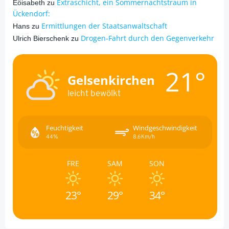
Extraschicht, ein Sommernachtstraum in
Eöisabeth
zu
Ückendorf:
Ermittlungen der Staatsanwaltschaft
Hans
zu
Drogen-Fahrt durch den Gegenverkehr
Ulrich Bierschenk
zu
21°
Gelsenkirchen
leicht bewölkt
Feuchtigkeit
Windgeschwindigkeit
44%
8.6Km/h
FRE
SAM
SON
23°
29°
34°