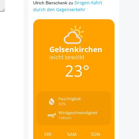
Drogen-Fahrt
Ulrich Bierschenk
zu
durch den Gegenverkehr
Gelsenkirchen
leicht bewölkt
23°
Feuchtigkeit
32%
Windgeschwindigkeit
7.6Km/h
FRE
SAM
SON