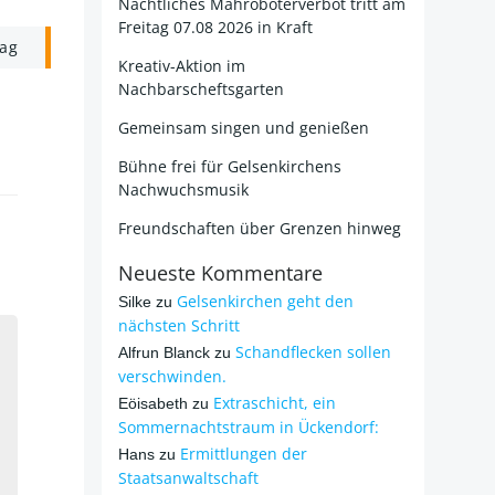
Nächtliches Mähroboterverbot tritt am
Freitag 07.08 2026 in Kraft
rag
Kreativ-Aktion im
Nachbarscheftsgarten
Gemeinsam singen und genießen
Bühne frei für Gelsenkirchens
Nachwuchsmusik
Freundschaften über Grenzen hinweg
Neueste Kommentare
Gelsenkirchen geht den
Silke
zu
nächsten Schritt
Schandflecken sollen
Alfrun Blanck
zu
verschwinden.
Extraschicht, ein
Eöisabeth
zu
Sommernachtstraum in Ückendorf:
Ermittlungen der
Hans
zu
Staatsanwaltschaft