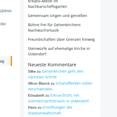
Kreativ-Aktion im
Nachbarscheftsgarten
Gärtner
Gemeinsam singen und genießen
epke
Bühne frei für Gelsenkirchens
Nachwuchsmusik
Freundschaften über Grenzen hinweg
Steinwürfe auf ehemalige Kirche in
Ückendorf:
rag
Neueste Kommentare
Gelsenkirchen geht den
Silke
zu
nächsten Schritt
Schandflecken sollen
Alfrun Blanck
zu
verschwinden.
Extraschicht, ein
Eöisabeth
zu
Sommernachtstraum in Ückendorf:
Ermittlungen der
Hans
zu
Staatsanwaltschaft