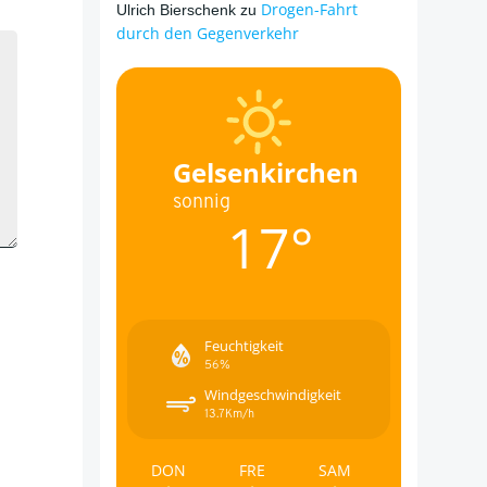
Drogen-Fahrt
Ulrich Bierschenk
zu
durch den Gegenverkehr
Gelsenkirchen
sonnig
17°
Feuchtigkeit
56%
Windgeschwindigkeit
13.7Km/h
DON
FRE
SAM