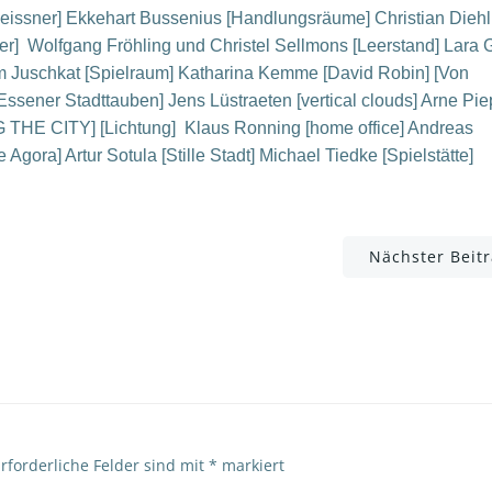
eissner] Ekkehart Bussenius [Handlungsräume] Christian Diehl
er] Wolfgang Fröhling und Christel Sellmons [Leerstand] Lara 
am Juschkat [Spielraum] Katharina Kemme [David Robin] [Von
ener Stadttauben] Jens Lüstraeten [vertical clouds] Arne Pi
G THE CITY] [Lichtung] Klaus Ronning [home office] Andreas
Agora] Artur Sotula [Stille Stadt] Michael Tiedke [Spielstätte]
Post
Nächster Beit
navigation
rforderliche Felder sind mit
*
markiert