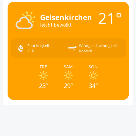
21°
Gelsenkirchen
leicht bewölkt
Feuchtigkeit
Windgeschwindigkeit
44%
8.6Km/h
FRE
SAM
SON
23°
29°
34°