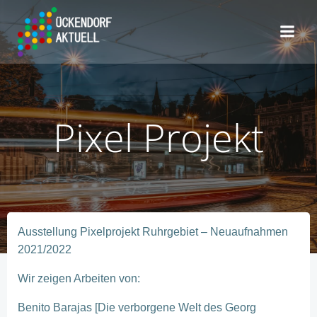
Zum
Inhalt
springen
Pixel Projekt
Ausstellung Pixelprojekt Ruhrgebiet – Neuaufnahmen
2021/2022
Wir zeigen Arbeiten von:
Benito Barajas [Die verborgene Welt des Georg