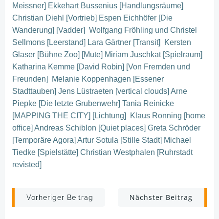
Meissner] Ekkehart Bussenius [Handlungsräume]
Christian Diehl [Vortrieb] Espen Eichhöfer [Die
Wanderung] [Vadder] Wolfgang Fröhling und Christel
Sellmons [Leerstand] Lara Gärtner [Transit] Kersten
Glaser [Bühne Zoo] [Mute] Miriam Juschkat [Spielraum]
Katharina Kemme [David Robin] [Von Fremden und
Freunden] Melanie Koppenhagen [Essener
Stadttauben] Jens Lüstraeten [vertical clouds] Arne
Piepke [Die letzte Grubenwehr] Tania Reinicke
[MAPPING THE CITY] [Lichtung] Klaus Ronning [home
office] Andreas Schiblon [Quiet places] Greta Schröder
[Temporäre Agora] Artur Sotula [Stille Stadt] Michael
Tiedke [Spielstätte] Christian Westphalen [Ruhrstadt
revisted]
Post
Post
Nächster Beitrag
Vorheriger Beitrag