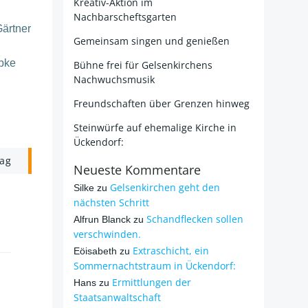
Kreativ-Aktion im
Nachbarscheftsgarten
Gärtner
Gemeinsam singen und genießen
epke
Bühne frei für Gelsenkirchens
Nachwuchsmusik
Freundschaften über Grenzen hinweg
Steinwürfe auf ehemalige Kirche in
Ückendorf:
rag
Neueste Kommentare
Gelsenkirchen geht den
Silke
zu
nächsten Schritt
Schandflecken sollen
Alfrun Blanck
zu
verschwinden.
Extraschicht, ein
Eöisabeth
zu
Sommernachtstraum in Ückendorf:
Ermittlungen der
Hans
zu
Staatsanwaltschaft