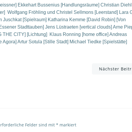
eissner] Ekkehart Bussenius [Handlungsräume] Christian Diehl
er] Wolfgang Fröhling und Christel Sellmons [Leerstand] Lara 
am Juschkat [Spielraum] Katharina Kemme [David Robin] [Von
ener Stadttauben] Jens Lüstraeten [vertical clouds] Arne Pi
G THE CITY] [Lichtung] Klaus Ronning [home office] Andreas
Agora] Artur Sotula [Stille Stadt] Michael Tiedke [Spielstätte]
Post
Nächster Beit
navigation
rforderliche Felder sind mit
*
markiert