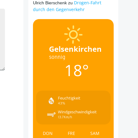
Drogen-Fahrt
Ulrich Bierschenk
zu
durch den Gegenverkehr
Gelsenkirchen
sonnig
18°
Feuchtigkeit
43%
Windgeschwindigkeit
13.7Km/h
DON
FRE
SAM