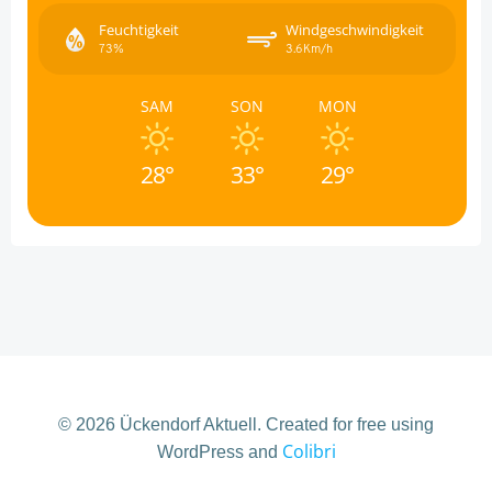
Feuchtigkeit
Windgeschwindigkeit
73%
3.6Km/h
SAM
SON
MON
28°
33°
29°
© 2026 Ückendorf Aktuell. Created for free using
Colibri
WordPress and