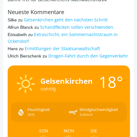
Neueste Kommentare
Gelsenkirchen geht den nächsten Schritt
Silke
zu
Schandflecken sollen verschwinden.
Alfrun Blanck
zu
Extraschicht, ein Sommernachtstraum in
Eöisabeth
zu
Ückendorf:
Ermittlungen der Staatsanwaltschaft
Hans
zu
Drogen-Fahrt durch den Gegenverkehr
Ulrich Bierschenk
zu
18°
Gelsenkirchen
sonnig
Feuchtigkeit
Windgeschwindigkeit
50%
3.6Km/h
SON
MON
DIE