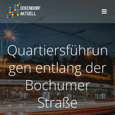
Zum
Inhalt
springen
Quartiersführun
gen entlang der
Bochumer
Straße