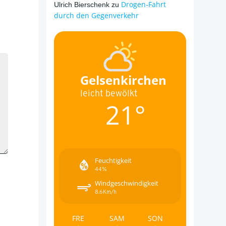
Drogen-Fahrt
Ulrich Bierschenk
zu
durch den Gegenverkehr
Gelsenkirchen
leicht bewölkt
21°
Feuchtigkeit
44%
Windgeschwindigkeit
8.6Km/h
FRE
SAM
SON