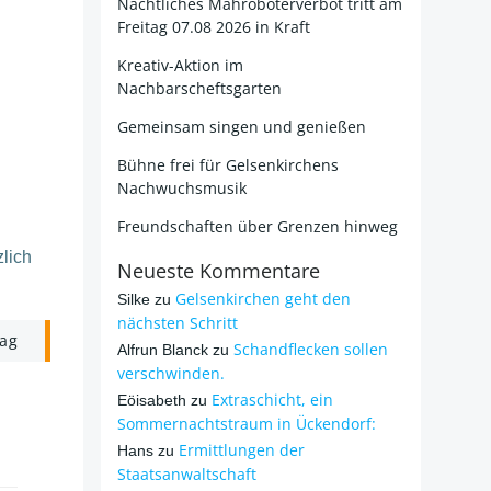
Nächtliches Mähroboterverbot tritt am
Freitag 07.08 2026 in Kraft
Kreativ-Aktion im
Nachbarscheftsgarten
Gemeinsam singen und genießen
Bühne frei für Gelsenkirchens
Nachwuchsmusik
Freundschaften über Grenzen hinweg
lich
Neueste Kommentare
Gelsenkirchen geht den
Silke
zu
nächsten Schritt
rag
Schandflecken sollen
Alfrun Blanck
zu
verschwinden.
Extraschicht, ein
Eöisabeth
zu
Sommernachtstraum in Ückendorf:
Ermittlungen der
Hans
zu
Staatsanwaltschaft