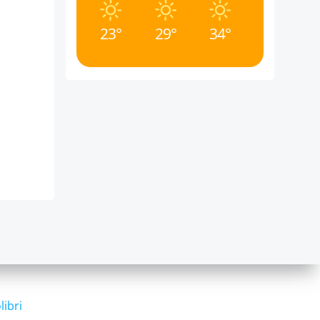
23°
29°
34°
libri